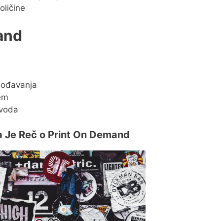
oličine
and
gođavanja
em
zvoda
a Je Reč o Print On Demand