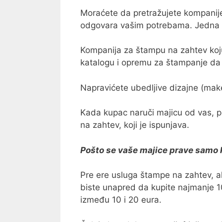
Moraćete da pretražujete kompanij
odgovara vašim potrebama. Jedna o
Kompanija za štampu na zahtev koj
katalogu i opremu za štampanje da i
Napravićete ubedljive dizajne (make
Kada kupac naruči majicu od vas,
na zahtev, koji je ispunjava.
Pošto se vaše majice prave samo 
Pre ere usluga štampe na zahtev, a
biste unapred da kupite najmanje 10
između 10 i 20 eura.