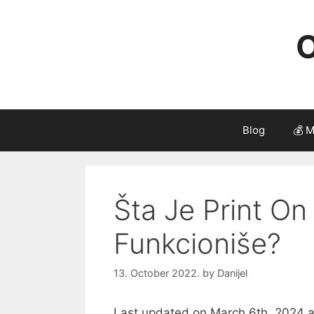
Skip
to
O
content
Blog
💰 M
Šta Je Print O
Funkcioniše?
13. October 2022.
by
Danijel
Last updated on March 6th, 2024 