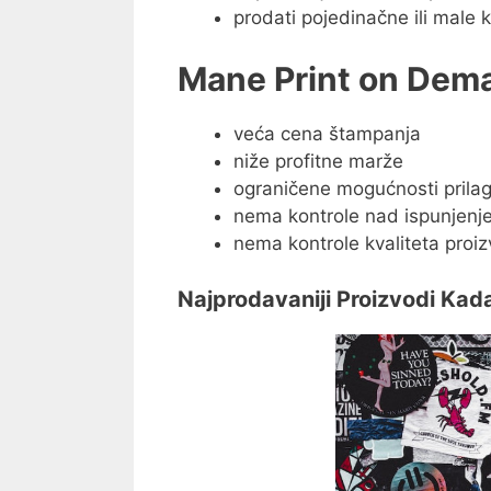
prodati pojedinačne ili male k
Mane Print on Dem
veća cena štampanja
niže profitne marže
ograničene mogućnosti prila
nema kontrole nad ispunjenj
nema kontrole kvaliteta proi
Najprodavaniji Proizvodi Kad