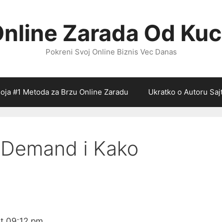
nline Zarada Od Ku
Pokreni Svoj Online Biznis Vec Danas
oja #1 Metoda za Brzu Online Zaradu
Ukratko o Autoru Saj
n Demand i Kako
at 09:12 pm