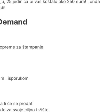
iju, 25 jedinica bi vas koštalo oko 250 eura! I onda
ti!
 Demand
 opreme za štampanje
m i isporukom
a li će se prodati
e za svoje ciljno tržište