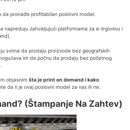
 da pronađe profitabilan poslovni model.
 napreduju zahvaljujući platformama za e-trgovinu i
and).
ju svima da prodaju proizvode bez geografskih
mogućava im da počnu da prodaju bez početnog
.
vam objasnim
šta je print on demand i kako
e da li je ovaj poslovni model za vas ili ne.
mand? (Štampanje Na Zahtev)