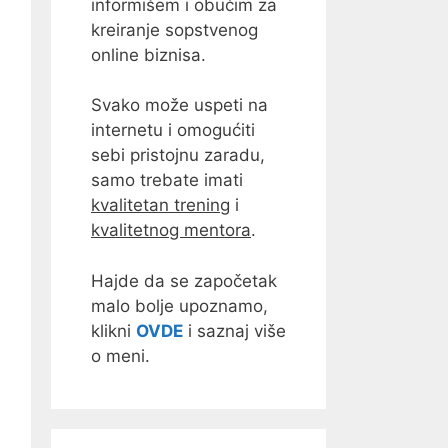
informišem i obučim za
kreiranje sopstvenog
online biznisa.
Svako može uspeti na
internetu i omogućiti
sebi pristojnu zaradu,
samo trebate imati
kvalitetan trening
i
kvalitetnog mentora
.
Hajde da se započetak
malo bolje upoznamo,
klikni
OVDE
i saznaj više
o meni.