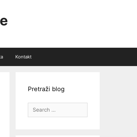
ce
ta
Kontakt
Pretraži blog
Search
for: