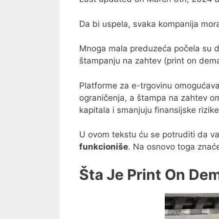
Da bi uspela, svaka kompanija mora
Mnoga mala preduzeća počela su da
štampanju na zahtev (print on dem
Platforme za e-trgovinu omogućava
ograničenja, a štampa na zahtev o
kapitala i smanjuju finansijske rizike
U ovom tekstu ću se potruditi da 
funkcioniše
. Na osnovo toga znaćet
Šta Je Print On De