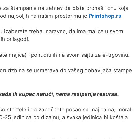
e za štampanje na zahtev da biste pronašli onu koja
d najboljih na našim prostorima je
Printshop.rs
u izaberete treba, naravno, da ima majice u svom
h prilagodi.
te majica) i ponuditi ih na svom sajtu za e-trgovinu.
 porudžbina se usmerava do vašeg dobavljača štampe
kada ih kupac naruči, nema rasipanja resursa.
ko ste želeli da započnete posao sa majicama, morali
-25 jedinica po dizajnu, a svaka jedinica bi koštala