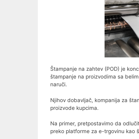
Štampanje na zahtev (POD) je konce
štampanje na proizvodima sa belim 
naruči.
Njihov dobavljač, kompanija za štam
proizvode kupcima.
Na primer, pretpostavimo da odluči
preko platforme za e-trgovinu kao 