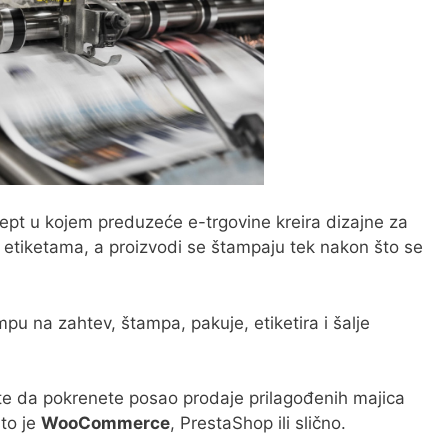
pt u kojem preduzeće e-trgovine kreira dizajne za
etiketama, a proizvodi se štampaju tek nakon što se
pu na zahtev, štampa, pakuje, etiketira i šalje
te da pokrenete posao prodaje prilagođenih majica
što je
WooCommerce
, PrestaShop ili slično.