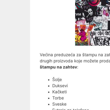
Većina preduzeća za štampu na zah
drugih proizvoda koje možete proda
štampu na zahtev
:
Šolje
Duksevi
Kačketi
Torbe
Sveske