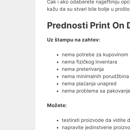
Čak i ako odaberete najjeftiniju opc
kažu da su stvari bile bolje u prošlos
Prednosti Print On
Uz štampu na zahtev:
nema potrebe za kupovinom
nema fizičkog inventara
nema preterivanja
nema minimalnih porudžbina
nema plaćanja unapred
nema problema sa pakovanje
Možete:
testirati proizvode da vidite d
napravite jedinstvene proizvod