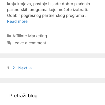
kraju krajeva, postoje hiljade dobro plaćenih
partnerskih programa koje možete izabrati.
Odabir pogrešnog partnerskog programa …
Read more
Categories
Affiliate Marketing
Leave a comment
Page
Page
1
2
Next
→
Pretraži blog