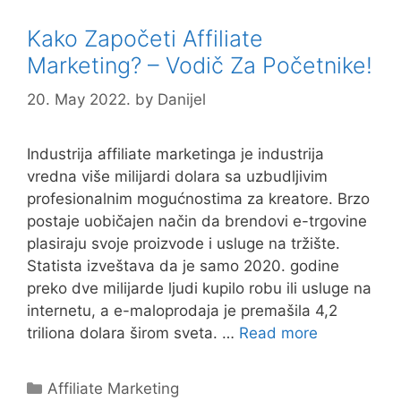
Kako Započeti Affiliate
Marketing? – Vodič Za Početnike!
20. May 2022.
by
Danijel
Industrija affiliate marketinga je industrija
vredna više milijardi dolara sa uzbudljivim
profesionalnim mogućnostima za kreatore. Brzo
postaje uobičajen način da brendovi e-trgovine
plasiraju svoje proizvode i usluge na tržište.
Statista izveštava da je samo 2020. godine
preko dve milijarde ljudi kupilo robu ili usluge na
internetu, a e-maloprodaja je premašila 4,2
triliona dolara širom sveta. …
Read more
Categories
Affiliate Marketing