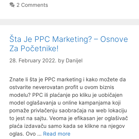
2 Comments
Šta Je PPC Marketing? – Osnove
Za Početnike!
28. February 2022.
by
Danijel
Znate li šta je PPC marketing i kako možete da
ostvarite neverovatan profit u ovom biznis
modelu? PPC ili plaćanje po kliku je uobičajen
model oglašavanja u online kampanjama koji
pomaže privlačenju saobraćaja na web lokaciju
to jest na sajtu. Veoma je efikasan jer oglašivač
plaća izdavaču samo kada se klikne na njegov
oglas. Ovo …
Read more