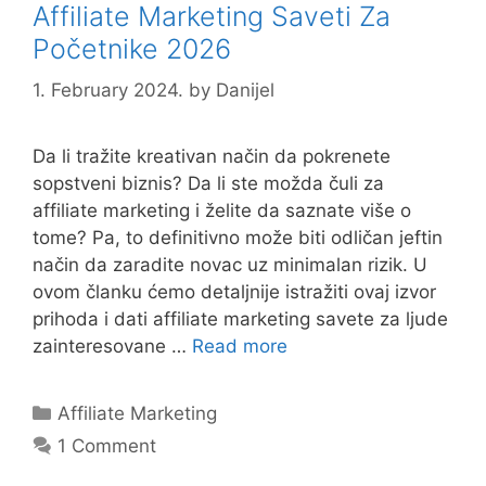
Affiliate Marketing Saveti Za
Početnike 2026
1. February 2024.
by
Danijel
Da li tražite kreativan način da pokrenete
sopstveni biznis? Da li ste možda čuli za
affiliate marketing i želite da saznate više o
tome? Pa, to definitivno može biti odličan jeftin
način da zaradite novac uz minimalan rizik. U
ovom članku ćemo detaljnije istražiti ovaj izvor
prihoda i dati affiliate marketing savete za ljude
zainteresovane …
Read more
Categories
Affiliate Marketing
1 Comment