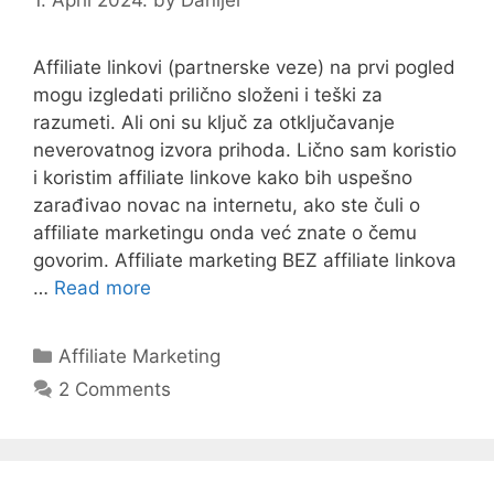
Affiliate linkovi (partnerske veze) na prvi pogled
mogu izgledati prilično složeni i teški za
razumeti. Ali oni su ključ za otključavanje
neverovatnog izvora prihoda. Lično sam koristio
i koristim affiliate linkove kako bih uspešno
zarađivao novac na internetu, ako ste čuli o
affiliate marketingu onda već znate o čemu
govorim. Affiliate marketing BEZ affiliate linkova
…
Read more
Categories
Affiliate Marketing
2 Comments