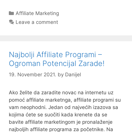
Categories
Affiliate Marketing
Leave a comment
Najbolji Affiliate Programi –
Ogroman Potencijal Zarade!
19. November 2021.
by
Danijel
Ako želite da zaradite novac na internetu uz
pomoć affiliate marketnga, affiliate programi su
vam neophodni. Jedan od najvećih izazova sa
kojima ćete se suočiti kada krenete da se
bavite affiliate marketingom je pronalaženje
najboljih affiliate programa za početnike. Na