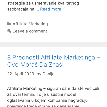
strategije za usmeravanje kvalitetnog
saobraćaja na …
Read more
Categories
Affiliate Marketing
Leave a comment
8 Prednosti Affiliate Marketinga –
Ovo Moraš Da Znaš!
22. April 2023.
by
Danijel
Affiliate Marketing – siguran sam da ste već čuli
za ovaj termin. To je u suštini model
oglašavanja u kojem kompanije nagrađuju
pojedince treće strane za generisanje