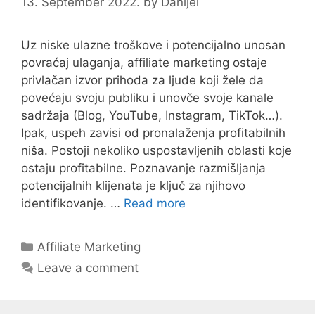
13. September 2022.
by
Danijel
Uz niske ulazne troškove i potencijalno unosan
povraćaj ulaganja, affiliate marketing ostaje
privlačan izvor prihoda za ljude koji žele da
povećaju svoju publiku i unovče svoje kanale
sadržaja (Blog, YouTube, Instagram, TikTok…).
Ipak, uspeh zavisi od pronalaženja profitabilnih
niša. Postoji nekoliko uspostavljenih oblasti koje
ostaju profitabilne. Poznavanje razmišljanja
potencijalnih klijenata je ključ za njihovo
identifikovanje. …
Read more
Categories
Affiliate Marketing
Leave a comment