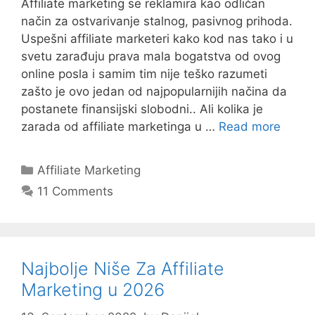
Affiliate marketing se reklamira kao odličan
način za ostvarivanje stalnog, pasivnog prihoda.
Uspešni affiliate marketeri kako kod nas tako i u
svetu zarađuju prava mala bogatstva od ovog
online posla i samim tim nije teško razumeti
zašto je ovo jedan od najpopularnijih načina da
postanete finansijski slobodni.. Ali kolika je
zarada od affiliate marketinga u …
Read more
Categories
Affiliate Marketing
11 Comments
Najbolje Niše Za Affiliate
Marketing u 2026