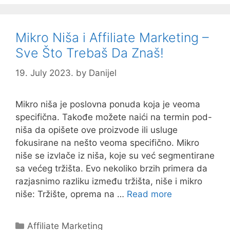
Mikro Niša i Affiliate Marketing –
Sve Što Trebaš Da Znaš!
19. July 2023.
by
Danijel
Mikro niša je poslovna ponuda koja je veoma
specifična. Takođe možete naići na termin pod-
niša da opišete ove proizvode ili usluge
fokusirane na nešto veoma specifično. Mikro
niše se izvlače iz niša, koje su već segmentirane
sa većeg tržišta. Evo nekoliko brzih primera da
razjasnimo razliku između tržišta, niše i mikro
niše: Tržište, oprema na …
Read more
Categories
Affiliate Marketing