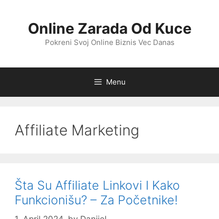
Skip
to
Online Zarada Od Kuce
content
Pokreni Svoj Online Biznis Vec Danas
Menu
Affiliate Marketing
Šta Su Affiliate Linkovi I Kako
Funkcionišu? – Za Početnike!
1. April 2024.
by
Danijel