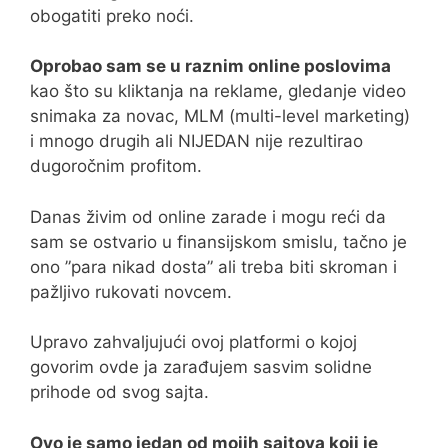
obogatiti preko noći.
Oprobao sam se u raznim online poslovima
kao što su kliktanja na reklame, gledanje video
snimaka za novac, MLM (multi-level marketing)
i mnogo drugih ali NIJEDAN nije rezultirao
dugoročnim profitom.
Danas živim od online zarade i mogu reći da
sam se ostvario u finansijskom smislu, tačno je
ono ”para nikad dosta” ali treba biti skroman i
pažljivo rukovati novcem.
Upravo zahvaljujući ovoj platformi o kojoj
govorim ovde ja zarađujem sasvim solidne
prihode od svog sajta.
Ovo je samo jedan od mojih sajtova koji je