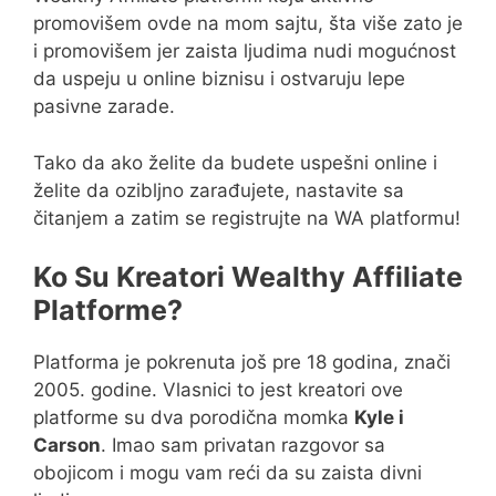
promovišem ovde na mom sajtu, šta više zato je
i promovišem jer zaista ljudima nudi mogućnost
da uspeju u online biznisu i ostvaruju lepe
pasivne zarade.
Tako da ako želite da budete uspešni online i
želite da ozibljno zarađujete, nastavite sa
čitanjem a zatim se registrujte na WA platformu!
Ko Su Kreatori Wealthy Affiliate
Platforme?
Platforma je pokrenuta još pre 18 godina, znači
2005. godine. Vlasnici to jest kreatori ove
platforme su dva porodična momka
Kyle i
Carson
. Imao sam privatan razgovor sa
obojicom i mogu vam reći da su zaista divni