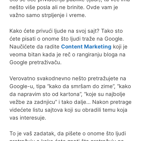
nešto više posla ali ne brinite. Ovde vam je
važno samo strpljenje i vreme.
Kako ćete privući ljude na svoj sajt? Tako sto
ćete pisati o onome što ljudi traže na Google.
Naučićete da radite
Content Marketing
koji je
veoma bitan kada je reč o rangiranju bloga na
Google pretraživaču.
Verovatno svakodnevno nešto pretražujete na
Google-u, tipa “kako da smršam do zime”, “kako
da napravim sto od kartona”, “koje su najbolje
vežbe za zadnjicu” i tako dalje… Nakon pretrage
videćete listu sajtova koji su obradili temu koja
vas interesuje.
To je vaš zadatak, da pišete o onome što ljudi