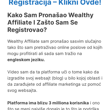
Registracija – Klikni Ovde!
Kako Sam Pronašao Wealthy
Affiliate I Zašto Sam Se
Registrovao?
Wealthy Affiliate sam pronašao sasvim slučajno
tako što sam pretraživao online poslove od kojih
mogu profitirati ali sada sam tražio na
engleskom jeziku.
Video sam da ta platforma uči o tome kako da
izgradite svoj websajt (blog) u bilo kojoj oblasti i
da zarađujete od affiliate marketinga uz pomoć
svog websajta.
Platforma ima blizu 3 milliona korisnika
i ono
što se meni najviše dopalo je to što je podrška