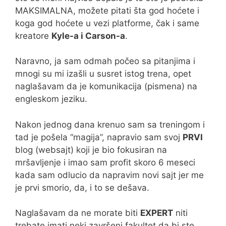
MAKSIMALNA, možete pitati šta god hoćete i
koga god hoćete u vezi platforme, čak i same
kreatore
Kyle-a i Carson-a
.
Naravno, ja sam odmah počeo sa pitanjima i
mnogi su mi izašli u susret istog trena, opet
naglašavam da je komunikacija (pismena) na
engleskom jeziku.
Nakon jednog dana krenuo sam sa treningom i
tad je pošela “magija”, napravio sam svoj
PRVI
blog (websajt) koji je bio fokusiran na
mršavljenje i imao sam profit skoro 6 meseci
kada sam odlucio da napravim novi sajt jer me
je prvi smorio, da, i to se dešava.
Naglašavam da ne morate biti
EXPERT
niti
trebate imati neki završeni fakultet da bi ste