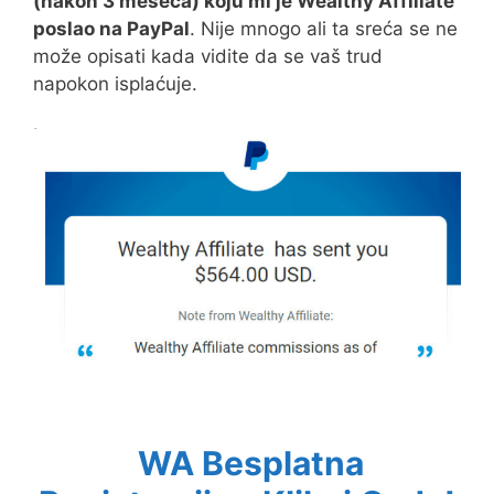
(nakon 3 meseca) koju mi je Wealthy Affiliate
poslao na PayPal
. Nije mnogo ali ta sreća se ne
može opisati kada vidite da se vaš trud
napokon isplaćuje.
WA Besplatna