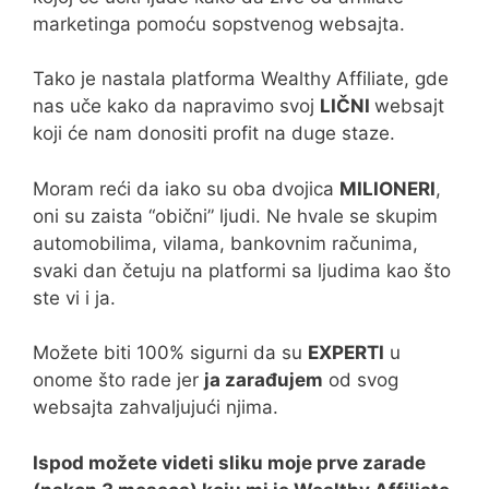
marketinga pomoću sopstvenog websajta.
Tako je nastala platforma Wealthy Affiliate, gde
nas uče kako da napravimo svoj
LIČNI
websajt
koji će nam donositi profit na duge staze.
Moram reći da iako su oba dvojica
MILIONERI
,
oni su zaista “obični” ljudi. Ne hvale se skupim
automobilima, vilama, bankovnim računima,
svaki dan četuju na platformi sa ljudima kao što
ste vi i ja.
Možete biti 100% sigurni da su
EXPERTI
u
onome što rade jer
ja zarađujem
od svog
websajta zahvaljujući njima.
Ispod možete videti sliku moje prve zarade