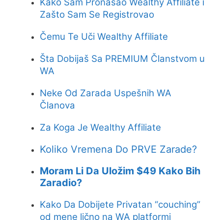
Kako Sam Pronašao Wealthy Affiliate i
Zašto Sam Se Registrovao
Čemu Te Uči Wealthy Affiliate
Šta Dobijaš Sa PREMIUM Članstvom u
WA
Neke Od Zarada Uspešnih WA
Članova
Za Koga Je Wealthy Affiliate
Koliko Vremena Do PRVE Zarade?
Moram Li Da Uložim $49 Kako Bih
Zaradio?
Kako Da Dobijete Privatan “couching”
od mene lično na WA platformi