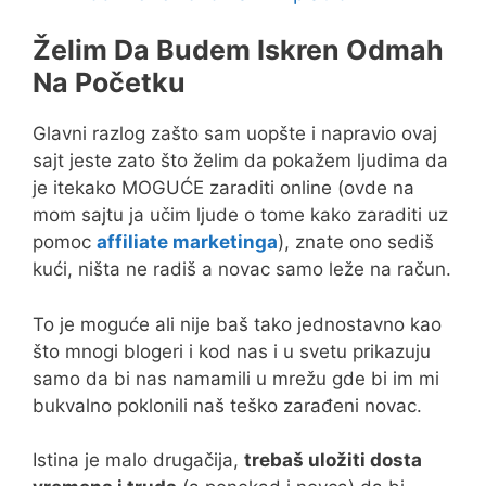
Želim Da Budem Iskren Odmah
Na Početku
Glavni razlog zašto sam uopšte i napravio ovaj
sajt jeste zato što želim da pokažem ljudima da
je itekako MOGUĆE zaraditi online (ovde na
mom sajtu ja učim ljude o tome kako zaraditi uz
pomoc
affiliate marketinga
), znate ono sediš
kući, ništa ne radiš a novac samo leže na račun.
To je moguće ali nije baš tako jednostavno kao
što mnogi blogeri i kod nas i u svetu prikazuju
samo da bi nas namamili u mrežu gde bi im mi
bukvalno poklonili naš teško zarađeni novac.
Istina je malo drugačija,
trebaš uložiti dosta