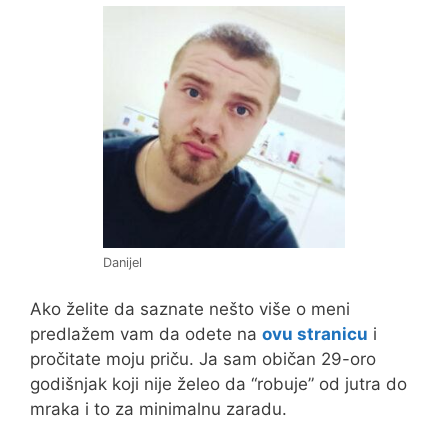
Danijel
Ako želite da saznate nešto više o meni
predlažem vam da odete na
ovu stranicu
i
pročitate moju priču. Ja sam običan 29-oro
godišnjak koji nije želeo da “robuje” od jutra do
mraka i to za minimalnu zaradu.