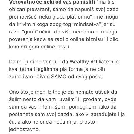
Verovatno će neki od vas pomisliti
“ma ti si
obican prevarant, samo da napuniš svoj dzep
promovišući neku glupu platformu”, i ne mogu
da krivim nikoga zbog tog “mindset-a” jer su
razni “gurui” učinili da više nemamo ni u koga
poverenja kada se radi o online biznisu ili bilo
kom drugom online poslu.
Da mi ljudi ne veruju i da Wealthy Affiliate nije
kvalitetna i legitimna platforma ja ne bih
zarađivao i živeo SAMO od ovog posla.
Ono što je meni bitno je da nemate utisak da
želim nešto da vam “uvalim” ili prodam, ovde
sam da vas informišem i pomognem kako da
postanete sam svoj gazda, ako vi zarađujete i ja
ću, a ako ne onda neću ni ja, prosto i
jednostavno.