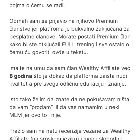
pojma o čemu se radi.
Odmah sam se prijavio na njihovo Premium
članstvo jer platfroma je bukvalno zaključana za
besplatne članove. Morate postati Premium član
kako bi ste otključali FULL trening i sve ostalo o
čemu ću govoriti ovde u tekstu.
Imajte na umu da sam član Wealthy Affiliate već
8 godina
što je dokaz da platforma zaista nudi
kvalitet a pre svega odličnu edukaciju i znanje.
Isto tako želim da znate da ne pokušavam ništa
da vam “prodam” ili da vas namamim u neki
MLM jer ovo to i nije.
Tražio sam na netu recenzije vezane za Wealthy
Affiliate (na srpskom jeziku) i mogu slobodno