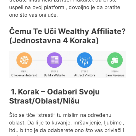
uspeli na ovoj platformi, dovoljno je da pratite
ono što vas oni uče.
Čemu Te Uči Wealthy Affiliate?
(Jednostavna 4 Koraka)
1. Korak – Odaberi Svoju
Strast/Oblast/Nišu
Što se tiče “strasti” tu mislim na određenu
oblast. Da li je to kuvanje, mršavljenje, ljubimci,
itd.. bitno je da odaberete ono što vas privlači i