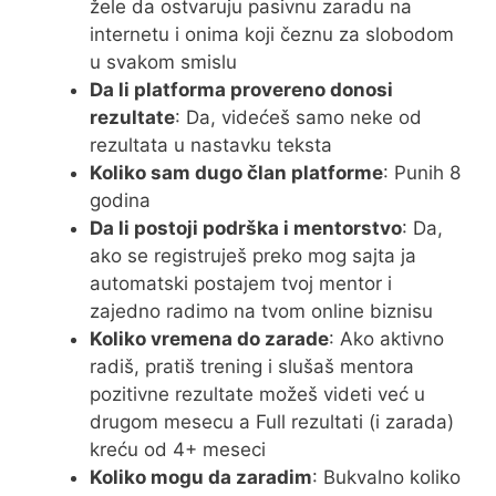
žele da ostvaruju pasivnu zaradu na
internetu i onima koji čeznu za slobodom
u svakom smislu
Da li platforma provereno donosi
rezultate
: Da, videćeš samo neke od
rezultata u nastavku teksta
Koliko sam dugo član platforme
: Punih 8
godina
Da li postoji podrška i mentorstvo
: Da,
ako se registruješ preko mog sajta ja
automatski postajem tvoj mentor i
zajedno radimo na tvom online biznisu
Koliko vremena do zarade
: Ako aktivno
radiš, pratiš trening i slušaš mentora
pozitivne rezultate možeš videti već u
drugom mesecu a Full rezultati (i zarada)
kreću od 4+ meseci
Koliko mogu da zaradim
: Bukvalno koliko