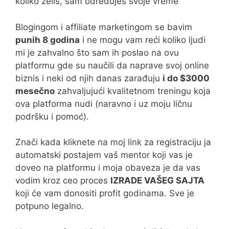
koliko želiš, sam određuješ svoje vreme
Blogingom i affiliate marketingom se bavim
punih 8 godina
i ne mogu vam reći koliko ljudi
mi je zahvalno što sam ih poslao na ovu
platformu gde su naučili da naprave svoj online
biznis i neki od njih danas zarađuju
i do $3000
mesečno
zahvaljujući kvalitetnom treningu koja
ova platforma nudi (naravno i uz moju ličnu
podršku i pomoć).
Znači kada kliknete na moj link za registraciju ja
automatski postajem vaš mentor koji vas je
doveo na platformu i moja obaveza je da vas
vodim kroz ceo proces
IZRADE VAŠEG SAJTA
koji će vam donositi profit godinama. Sve je
potpuno legalno.