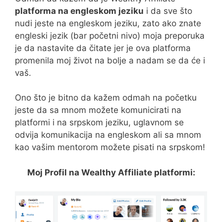
platforma na engleskom jeziku
i da sve što
nudi jeste na engleskom jeziku, zato ako znate
engleski jezik (bar početni nivo) moja preporuka
je da nastavite da čitate jer je ova platforma
promenila moj život na bolje a nadam se da će i
vaš.
Ono što je bitno da kažem odmah na početku
jeste da sa mnom možete komunicirati na
platformi i na srpskom jeziku, uglavnom se
odvija komunikacija na engleskom ali sa mnom
kao vašim mentorom možete pisati na srpskom!
Moj Profil na Wealthy Affiliate platformi: