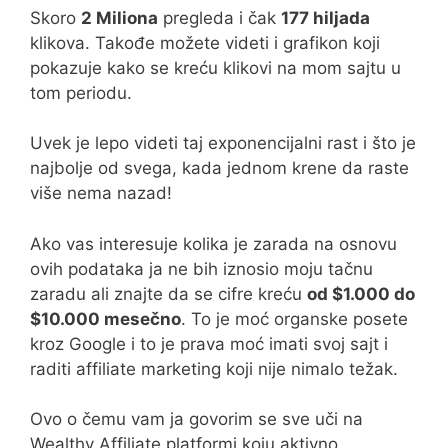
Skoro
2 Miliona
pregleda i čak
177 hiljada
klikova. Takođe možete videti i grafikon koji
pokazuje kako se kreću klikovi na mom sajtu u
tom periodu.
Uvek je lepo videti taj exponencijalni rast i što je
najbolje od svega, kada jednom krene da raste
više nema nazad!
Ako vas interesuje kolika je zarada na osnovu
ovih podataka ja ne bih iznosio moju tačnu
zaradu ali znajte da se cifre kreću
od $1.000 do
$10.000 mesečno
. To je moć organske posete
kroz Google i to je prava moć imati svoj sajt i
raditi affiliate marketing koji nije nimalo težak.
Ovo o čemu vam ja govorim se sve uči na
Wealthy Affiliate platformi koju aktivno