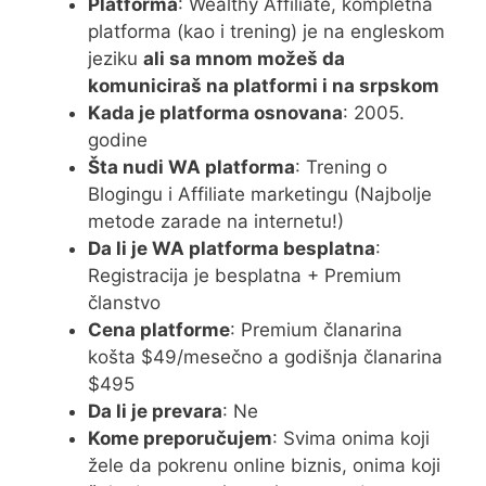
Platforma
: Wealthy Affiliate, kompletna
platforma (kao i trening) je na engleskom
jeziku
ali sa mnom možeš da
komuniciraš na platformi i na srpskom
Kada je platforma osnovana
: 2005.
godine
Šta nudi WA platforma
: Trening o
Blogingu i Affiliate marketingu (Najbolje
metode zarade na internetu!)
Da li je WA platforma besplatna
:
Registracija je besplatna + Premium
članstvo
Cena platforme
: Premium članarina
košta $49/mesečno a godišnja članarina
$495
Da li je prevara
: Ne
Kome preporučujem
: Svima onima koji
žele da pokrenu online biznis, onima koji