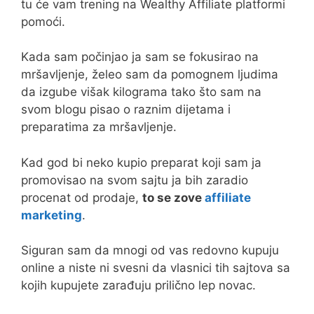
tu će vam trening na Wealthy Affiliate platformi
pomoći.
Kada sam počinjao ja sam se fokusirao na
mršavljenje, želeo sam da pomognem ljudima
da izgube višak kilograma tako što sam na
svom blogu pisao o raznim dijetama i
preparatima za mršavljenje.
Kad god bi neko kupio preparat koji sam ja
promovisao na svom sajtu ja bih zaradio
procenat od prodaje,
to se zove
affiliate
marketing
.
Siguran sam da mnogi od vas redovno kupuju
online a niste ni svesni da vlasnici tih sajtova sa
kojih kupujete zarađuju prilično lep novac.