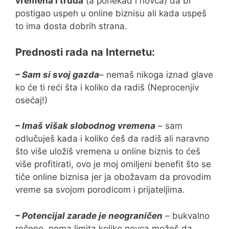
vremena i truda
(a ponekad i novca) da bi
postigao uspeh u online biznisu ali kada uspeš
to ima dosta dobrih strana.
Prednosti rada na Internetu:
– Sam si svoj gazda
– nemaš nikoga iznad glave
ko će ti reći šta i koliko da radiš (Neprocenjiv
osećaj!)
– Imaš višak slobodnog vremena
– sam
odlučuješ kada i koliko ćeš da radiš ali naravno
što više uložiš vremena u online biznis to ćeš
više profitirati, ovo je moj omiljeni benefit što se
tiče online biznisa jer ja obožavam da provodim
vreme sa svojom porodicom i prijateljima.
– Potencijal zarade je neograničen
– bukvalno
rečeno, nema limita koliko novca možeš da