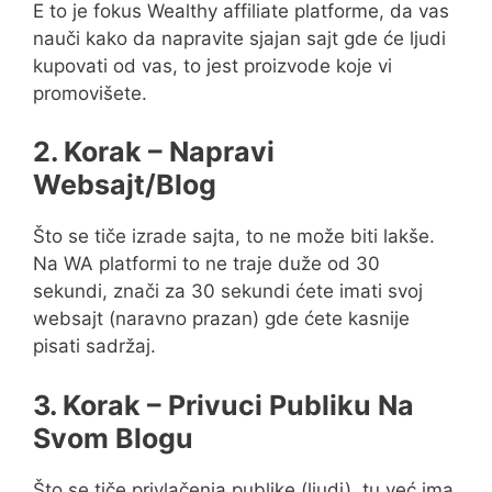
E to je fokus Wealthy affiliate platforme, da vas
nauči kako da napravite sjajan sajt gde će ljudi
kupovati od vas, to jest proizvode koje vi
promovišete.
2. Korak – Napravi
Websajt/Blog
Što se tiče izrade sajta, to ne može biti lakše.
Na WA platformi to ne traje duže od 30
sekundi, znači za 30 sekundi ćete imati svoj
websajt (naravno prazan) gde ćete kasnije
pisati sadržaj.
3. Korak – Privuci Publiku Na
Svom Blogu
Što se tiče privlačenja publike (ljudi), tu već ima