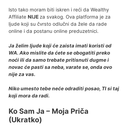
Isto tako moram biti iskren i reći da Wealthy
Affiliate
NIJE
za svakog. Ova platforma je za
ljude koji su čvrsto odlučni da žele da rade
online i da postanu online preduzetnici.
Ja želim ljude koji će zaista imati koristi od
WA. Ako mislite da ćete se obogatiti preko
noći ili da samo trebate pritisnuti dugme i
novac će pasti sa neba, varate se, onda ovo
nije za vas.
Niko umesto tebe neće odraditi posao, TI si taj
koji mora da radi.
Ko Sam Ja – Moja Priča
(Ukratko)