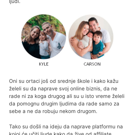
ljudi.
Oni su ortaci još od srednje škole i kako kažu
želeli su da naprave svoj online biznis, da ne
rade ni za koga drugog ali su u isto vreme želeli
da pomognu drugim ljudima da rade samo za
sebe a ne da robuju nekom drugom.
Tako su došli na ideju da naprave platformu na
kojoj će učiti ljude kako da žive od affiliate