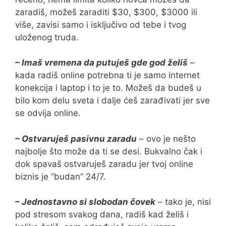
zaradiš, možeš zaraditi $30, $300, $3000 ili
više, zavisi samo i isključivo od tebe i tvog
uloženog truda.
– Imaš vremena da putuješ gde god želiš
–
kada radiš online potrebna ti je samo internet
konekcija i laptop i to je to. Možeš da budeš u
bilo kom delu sveta i dalje ćeš zarađivati jer sve
se odvija online.
– Ostvaruješ pasivnu zaradu
– ovo je nešto
najbolje što može da ti se desi. Bukvalno čak i
dok spavaš ostvaruješ zaradu jer tvoj online
biznis je ”budan” 24/7.
– Jednostavno si slobodan čovek
– tako je, nisi
pod stresom svakog dana, radiš kad želiš i