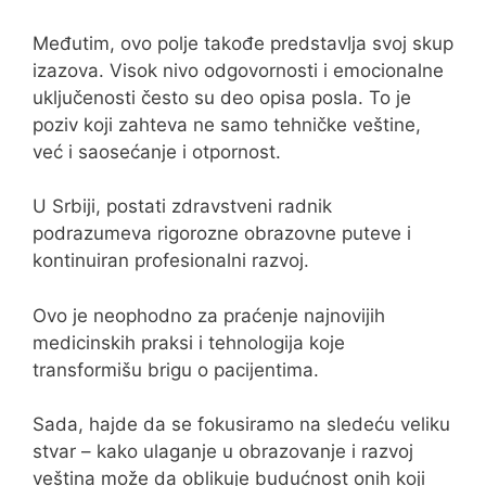
Međutim, ovo polje takođe predstavlja svoj skup
izazova. Visok nivo odgovornosti i emocionalne
uključenosti često su deo opisa posla. To je
poziv koji zahteva ne samo tehničke veštine,
već i saosećanje i otpornost.
U Srbiji, postati zdravstveni radnik
podrazumeva rigorozne obrazovne puteve i
kontinuiran profesionalni razvoj.
Ovo je neophodno za praćenje najnovijih
medicinskih praksi i tehnologija koje
transformišu brigu o pacijentima.
Sada, hajde da se fokusiramo na sledeću veliku
stvar – kako ulaganje u obrazovanje i razvoj
veština može da oblikuje budućnost onih koji