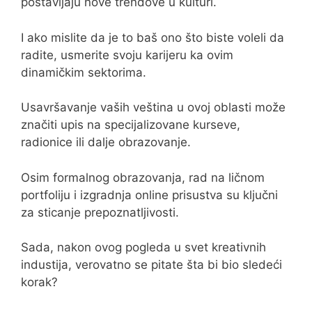
postavljaju nove trendove u kulturi.
I ako mislite da je to baš ono što biste voleli da
radite, usmerite svoju karijeru ka ovim
dinamičkim sektorima.
Usavršavanje vaših veština u ovoj oblasti može
značiti upis na specijalizovane kurseve,
radionice ili dalje obrazovanje.
Osim formalnog obrazovanja, rad na ličnom
portfoliju i izgradnja online prisustva su ključni
za sticanje prepoznatljivosti.
Sada, nakon ovog pogleda u svet kreativnih
industija, verovatno se pitate šta bi bio sledeći
korak?