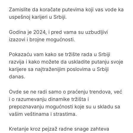
Zamislite da koračate putevima koji vas vode ka
uspešnoj karijeri u Srbiji.
Godina je 2024, i pred vama su uzbudljivi
izazovi i brojne mogućnosti.
Pokazaću vam kako se tržište rada u Srbiji
razvija i kako možete da uskladite putanju svoje
karijere sa najtraženijim poslovima u Srbiji
danas.
Ovde se ne radi samo o praćenju trendova, već
i o razumevanju dinamike tržišta i
prepoznavanju mogućnosti koje su u skladu sa
vašim veštinama i strastima.
Kretanje kroz pejzaž radne snage zahteva