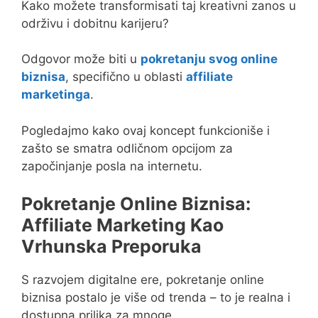
Kako možete transformisati taj kreativni zanos u
održivu i dobitnu karijeru?
Odgovor može biti u
pokretanju svog online
biznisa
, specifično u oblasti
affiliate
marketinga
.
Pogledajmo kako ovaj koncept funkcioniše i
zašto se smatra odličnom opcijom za
započinjanje posla na internetu.
Pokretanje Online Biznisa:
Affiliate Marketing Kao
Vrhunska Preporuka
S razvojem digitalne ere, pokretanje online
biznisa postalo je više od trenda – to je realna i
dostupna prilika za mnoge.