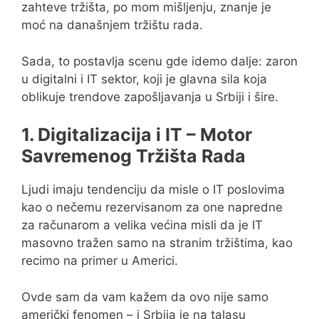
zahteve tržišta, po mom mišljenju, znanje je
moć na današnjem tržištu rada.
Sada, to postavlja scenu gde idemo dalje: zaron
u digitalni i IT sektor, koji je glavna sila koja
oblikuje trendove zapošljavanja u Srbiji i šire.
1. Digitalizacija i IT – Motor
Savremenog Tržišta Rada
Ljudi imaju tendenciju da misle o IT poslovima
kao o nečemu rezervisanom za one napredne
za računarom a velika većina misli da je IT
masovno tražen samo na stranim tržištima, kao
recimo na primer u Americi.
Ovde sam da vam kažem da ovo nije samo
američki fenomen – i Srbija je na talasu