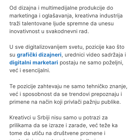
Od dizajna i multimedijalne produkcije do
marketinga i oglašavanja, kreativna industrija
traži talentovane ljude spremne da unesu
inovativnost u svakodnevni rad.
U sve digitalizovanijem svetu, pozicije kao što
su
grafički dizajneri
, urednici video sadržaja i
digitalni marketari
postaju ne samo poželjni,
već i esencijalni.
Te pozicije zahtevaju ne samo tehničko znanje,
već i sposobnost da se trendovi prepoznaju i
primene na način koji privlači pažnju publike.
Kreativci u Srbiji nisu samo u potrazi za
prilikama da se izraze i zarade, već teže ka
tome da utiču na društvene promene i