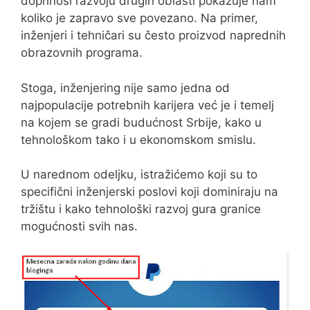
doprinosi razvoju drugih oblasti pokazuje nam
koliko je zapravo sve povezano. Na primer,
inženjeri i tehničari su često proizvod naprednih
obrazovnih programa.
Stoga, inženjering nije samo jedna od
najpopulacije potrebnih karijera već je i temelj
na kojem se gradi budućnost Srbije, kako u
tehnološkom tako i u ekonomskom smislu.
U narednom odeljku, istražićemo koji su to
specifični inženjerski poslovi koji dominiraju na
tržištu i kako tehnološki razvoj gura granice
mogućnosti svih nas.