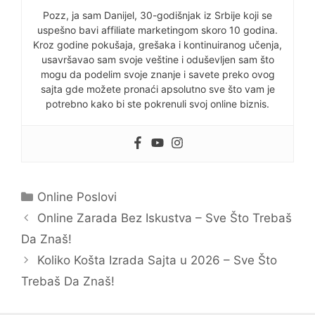
Pozz, ja sam Danijel, 30-godišnjak iz Srbije koji se
uspešno bavi affiliate marketingom skoro 10 godina.
Kroz godine pokušaja, grešaka i kontinuiranog učenja,
usavršavao sam svoje veštine i oduševljen sam što
mogu da podelim svoje znanje i savete preko ovog
sajta gde možete pronaći apsolutno sve što vam je
potrebno kako bi ste pokrenuli svoj online biznis.
Categories
Online Poslovi
Online Zarada Bez Iskustva – Sve Što Trebaš
Da Znaš!
Koliko Košta Izrada Sajta u 2026 – Sve Što
Trebaš Da Znaš!