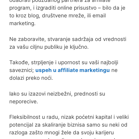
odabrati pouzdanog partnera za affiliate
program, i izgraditi online prisustvo – bilo da je
to kroz blog, društvene mreže, ili email
marketing.
Ne zaboravite, stvaranje sadržaja od vrednosti
za vašu ciljnu publiku je ključno.
Takođe, strpljenje i upornost su vaši najbolji
saveznici;
uspeh u affiliate marketingu
ne
dolazi preko noći.
Iako su izazovi neizbežni, prednosti su
neporecive.
Fleksibilnost u radu, nizak poćetni kapital i veliki
potencijal za skaliranje biznisa samo su neki od
razloga zašto mnogi žele da svoju karijeru