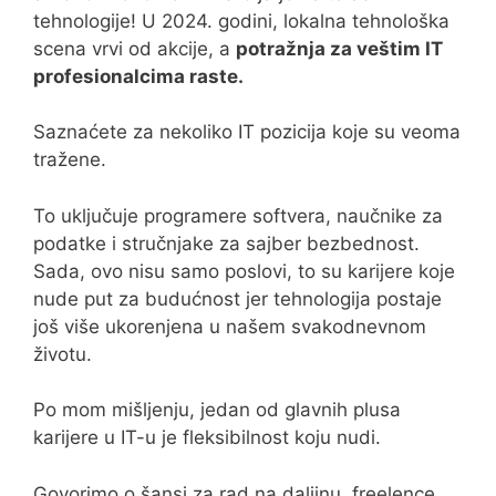
tehnologije! U 2024. godini, lokalna tehnološka
scena vrvi od akcije, a
potražnja za veštim IT
profesionalcima raste.
Saznaćete za nekoliko IT pozicija koje su veoma
tražene.
To uključuje programere softvera, naučnike za
podatke i stručnjake za sajber bezbednost.
Sada, ovo nisu samo poslovi, to su karijere koje
nude put za budućnost jer tehnologija postaje
još više ukorenjena u našem svakodnevnom
životu.
Po mom mišljenju, jedan od glavnih plusa
karijere u IT-u je fleksibilnost koju nudi.
Govorimo o šansi za rad na daljinu, freelence