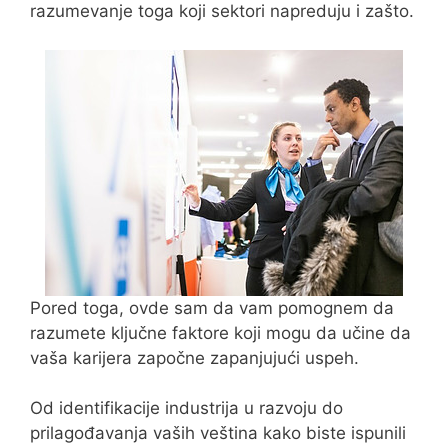
razumevanje toga koji sektori napreduju i zašto.
Pored toga, ovde sam da vam pomognem da
razumete ključne faktore koji mogu da učine da
vaša karijera započne zapanjujući uspeh.
Od identifikacije industrija u razvoju do
prilagođavanja vaših veština kako biste ispunili