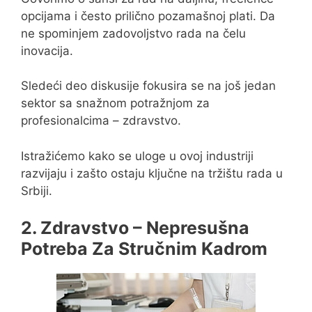
opcijama i često prilično pozamašnoj plati. Da
ne spominjem zadovoljstvo rada na čelu
inovacija.
Sledeći deo diskusije fokusira se na još jedan
sektor sa snažnom potražnjom za
profesionalcima – zdravstvo.
Istražićemo kako se uloge u ovoj industriji
razvijaju i zašto ostaju ključne na tržištu rada u
Srbiji.
2. Zdravstvo – Nepresušna
Potreba Za Stručnim Kadrom