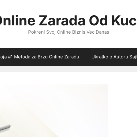
nline Zarada Od Ku
Pokreni Svoj Online Biznis Vec Danas
oja #1 Metoda za Brzu Online Zaradu
Ukratko o Autoru Saj