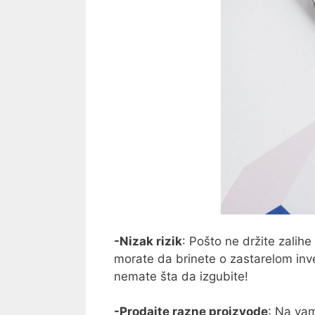
-Nizak rizik
: Pošto ne držite zalih
morate da brinete o zastarelom inve
nemate šta da izgubite!
-Prodajte razne proizvode
: Na vam