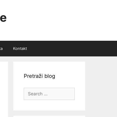
ce
ta
Kontakt
Pretraži blog
Search
for: