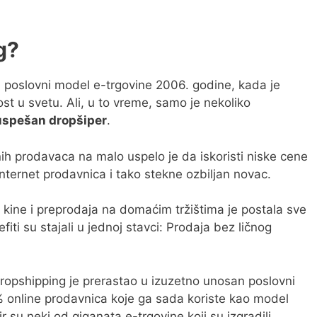
g?
n poslovni model e-trgovine 2006. godine, kada je
st u svetu. Ali, u to vreme, samo je nekoliko
uspešan dropšiper
.
ih prodavaca na malo uspelo je da iskoristi niske cene
Internet prodavnica i tako stekne ozbiljan novac.
 kine i preprodaja na domaćim tržištima je postala sve
fiti su stajali u jednoj stavci: Prodaja bez ličnog
dropshipping je prerastao u izuzetno unosan poslovni
% online prodavnica koje ga sada koriste kao model
ir su neki od giganata e-trgovine koji su izgradili