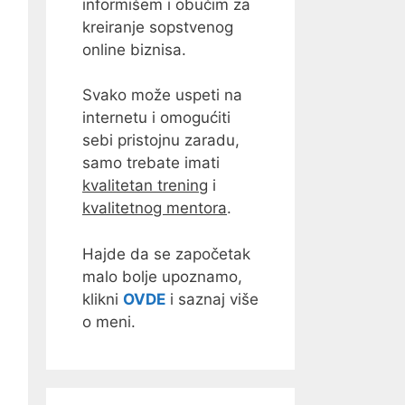
informišem i obučim za
kreiranje sopstvenog
online biznisa.
Svako može uspeti na
internetu i omogućiti
sebi pristojnu zaradu,
samo trebate imati
kvalitetan trening
i
kvalitetnog mentora
.
Hajde da se započetak
malo bolje upoznamo,
klikni
OVDE
i saznaj više
o meni.