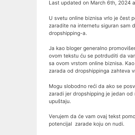
Last updated on March 6th, 2024 
U svetu online biznisa vrlo je čest 
zaradite na internetu siguran sa
dropshipping-a.
Ja kao bloger generalno promovišem 
ovom tekstu ću se potrduditi da va
sa ovom vrstom online biznisa. Kao i
zarada od dropshippinga zahteva vr
Mogu slobodno reći da ako se posve
zaradi jer dropshipping je jedan od 
upuštaju.
Verujem da će vam ovaj tekst pomoć
potencijal zarade koju on nudi.