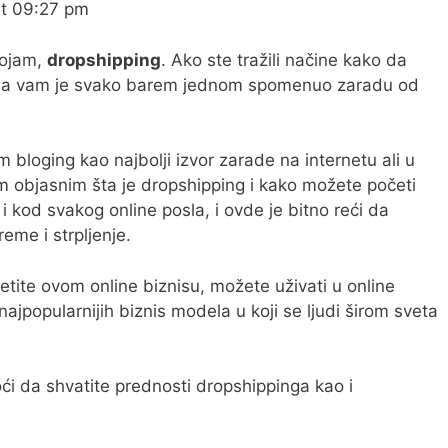
at 09:27 pm
pojam,
dropshipping
. Ako ste tražili načine kako da
m da vam je svako barem jednom spomenuo zaradu od
bloging kao najbolji izvor zarade na internetu ali u
m objasnim šta je dropshipping i kako možete početi
 kod svakog online posla, i ovde je bitno reći da
eme i strpljenje.
tite ovom online biznisu, možete uživati u online
najpopularnijih biznis modela u koji se ljudi širom sveta
i da shvatite prednosti dropshippinga kao i