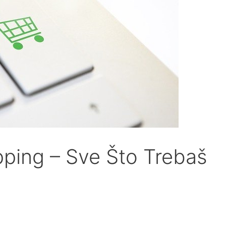
pping – Sve Što Trebaš