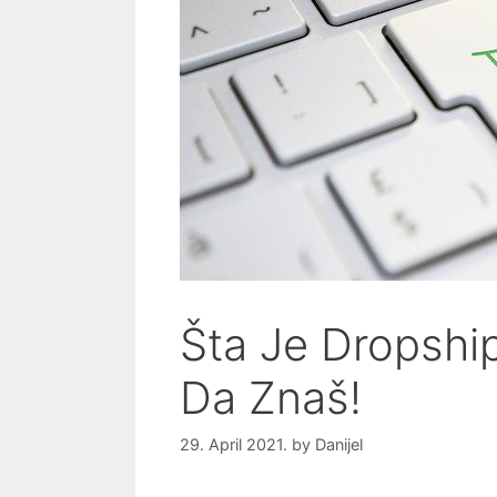
Šta Je Dropshi
Da Znaš!
29. April 2021.
by
Danijel