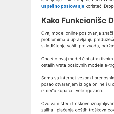
uspešno poslovanje
koristeći Dro
Kako Funkcioniše 
Ovaj model online poslovanja znači
problemima u upravljanju preduzeće
skladištenje vaših proizvoda, održava
Ono što ovaj model čini atraktivnim 
ostalih vrsta poslovnih modela e-tr
Samo sa internet vezom i prenosni
posao otvaranjem izloga online i u o
između kupaca i veletrgovaca.
Ovo vam štedi troškove iznajmljiva
zaliha i plaćanja opštih troškova 