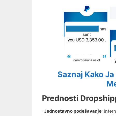
Saznaj Kako J
Me
Prednosti Dropship
-Jednostavno podešavanje
: Inte