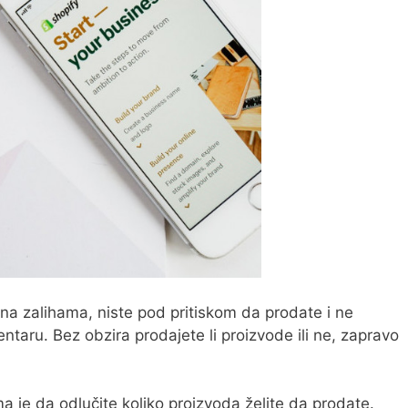
e na zalihama, niste pod pritiskom da prodate i ne
ntaru. Bez obzira prodajete li proizvode ili ne, zapravo
a je da odlučite koliko proizvoda želite da prodate.