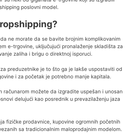
pshipping poslovni model.
Dropshipping?
 da ne morate da se bavite brojnim komplikovanim
m e-trgovine, uključujući pronalaženje skladišta za
nje zaliha i brigu o direktnoj isporuci.
za preduzetnike je to što ga je lakše uspostaviti od
govine i za početak je potrebno manje kapitala.
m računarom možete da izgradite uspešan i unosan
snovi delujući kao posrednik u prevazilaženju jaza
nja fizičke prodavnice, kupovine ogromnih početnih
povezanih sa tradicionalnim maloprodajnim modelom.