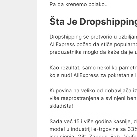
Pa da krenemo polako..
Šta Je Dropshippin
Dropshipping se pretvorio u ozbilja
AliExpress počeo da stiče popularno
preduzetnika moglo da kaže da je
Kao rezultat, samo nekoliko pametn
koje nudi AliExpress za pokretanje 
Kupovina na veliko od dobavljača iz
više rasprostranjena a svi njeni bene
skladišta!
Sada već 15 i više godina kasnije, 
model u industriji e-trgovine sa 33
ispunjenja. Gilt, Zappos, Fab i Vaifa