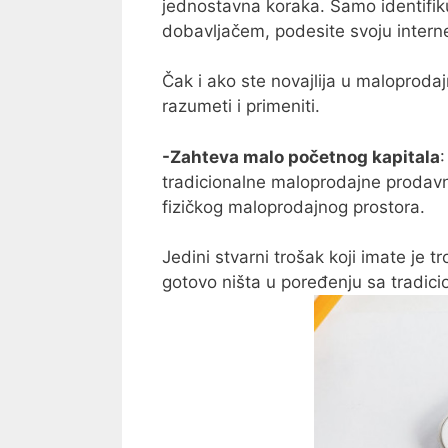
jednostavna koraka. Samo identifik
dobavljačem, podesite svoju interne
Čak i ako ste novajlija u maloprod
razumeti i primeniti.
-Zahteva malo početnog kapitala
tradicionalne maloprodajne prodavni
fizičkog maloprodajnog prostora.
Jedini stvarni trošak koji imate je t
gotovo ništa u poređenju sa tradic