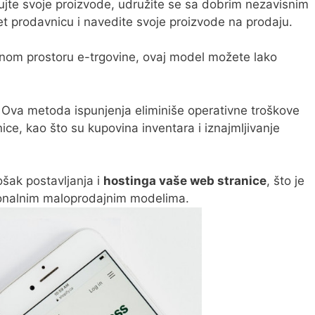
ujte svoje proizvode, udružite se sa dobrim nezavisnim
t prodavnicu i navedite svoje proizvode na prodaju.
ajnom prostoru e-trgovine, ovaj model možete lako
: Ova metoda ispunjenja eliminiše operativne troškove
ce, kao što su kupovina inventara i iznajmljivanje
rošak postavljanja i
hostinga vaše web stranice
, što je
ionalnim maloprodajnim modelima.