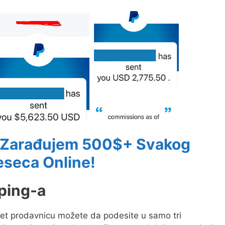
a Zarađujem 500$+ Svakog
seca Online!
ping-a
rnet prodavnicu možete da podesite u samo tri