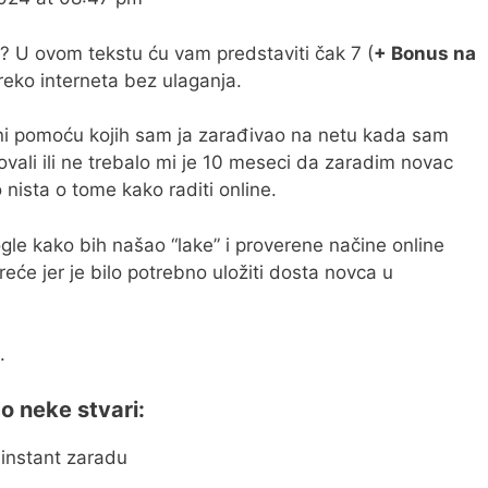
ne? U ovom tekstu ću vam predstaviti čak 7 (
+ Bonus na
reko interneta bez ulaganja.
oni pomoću kojih sam ja zarađivao na netu kada sam
ovali ili ne trebalo mi je 10 meseci da zaradim novac
nista o tome kako raditi online.
e kako bih našao “lake” i proverene načine online
će jer je bilo potrebno uložiti dosta novca u
.
o neke stvari:
instant zaradu