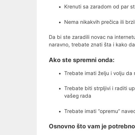
Krenuti sa zaradom od par sto
Nema nikakvih prečica ili brz
Da bi ste zaradili novac na internet
naravno, trebate znati šta i kako da
Ako ste spremni onda:
Trebate imati želju i volju da
Trebate biti strpljivi i raditi
vašeg rada
Trebate imati “opremu” nave
Osnovno što vam je potrebno k