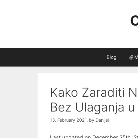
Skip
to
O
content
Blog
💰 M
Kako Zaraditi N
Bez Ulaganja u
13. February 2021.
by
Danijel
Last updated on December 25th, 2