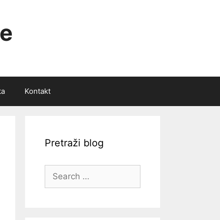
ce
ta
Kontakt
Pretraži blog
Search
for: