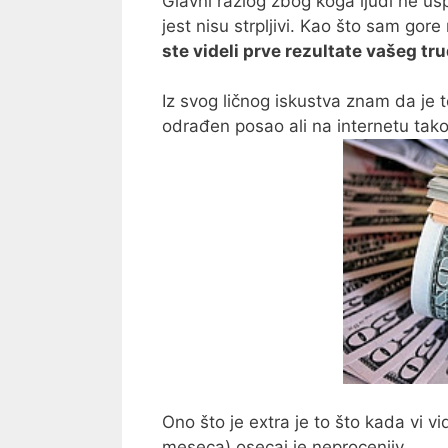
Glavni razlog zbog koga ljudi ne us
jest nisu strpljivi. Kao što sam go
ste videli prve rezultate vašeg tr
Iz svog ličnog iskustva znam da je 
odrađen posao ali na internetu tako 
Ono što je extra je to što kada vi 
meseca) osecaj je neprocenjiv.