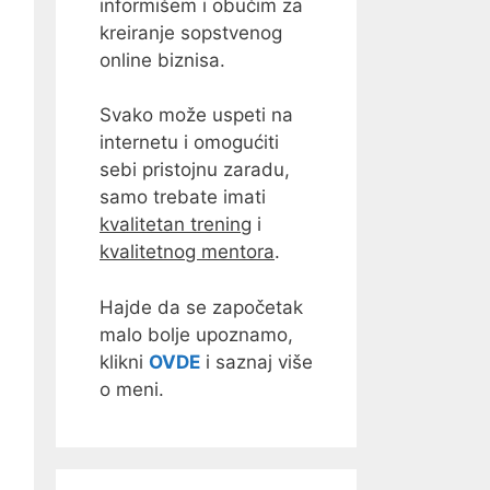
informišem i obučim za
kreiranje sopstvenog
online biznisa.
Svako može uspeti na
internetu i omogućiti
sebi pristojnu zaradu,
samo trebate imati
kvalitetan trening
i
kvalitetnog mentora
.
Hajde da se započetak
malo bolje upoznamo,
klikni
OVDE
i saznaj više
o meni.