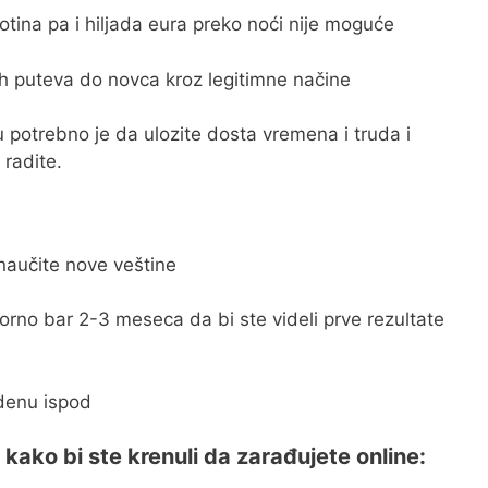
tina pa i hiljada eura preko noći nije moguće
ih puteva do novca kroz legitimne načine
u potrebno je da ulozite dosta vremena i truda i
 radite.
 naučite nove veštine
 uporno bar 2-3 meseca da bi ste videli prve rezultate
denu ispod
ako bi ste krenuli da zarađujete online: