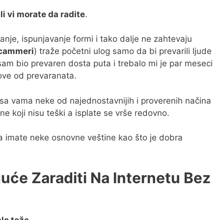
li vi morate da radite
.
je, ispunjavanje formi i tako dalje ne zahtevaju
cammeri
) traže početni ulog samo da bi prevarili ljude
 sam bio prevaren dosta puta i trebalo mi je par meseci
ove od prevaranata.
 sa vama neke od najednostavnijih i proverenih načina
e koji nisu teški a isplate se vrše redovno.
da imate neke osnovne veštine kao što je dobra
uće Zaraditi Na Internetu Bez
alo teže
.