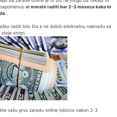
peju da zarade online je to sto ne mogu da čekaju to
re napomenuo
vi morate raditi bar 2-3 meseca kako bi
uda
.
teško raditi bilo šta a ne dobiti adekvatnu naknadu za
stoje stvari.
vidite vašu prvu zaradu online (obicno nakon 2-3