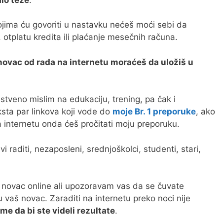
ojima ću govoriti u nastavku nećeš moći sebi da
, otplatu kredita ili plaćanje mesečnih računa.
ep novac od rada na internetu moraćeš da uložiš u
tveno mislim na edukaciju, trening, pa čak i
sta par linkova koji vode do
moje Br. 1 preporuke
, ako
na internetu onda ćeš pročitati moju preporuku.
 raditi, nezaposleni, srednjoškolci, studenti, stari,
 novac online ali upozoravam vas da se čuvate
vaš novac. Zaraditi na internetu preko noci nije
me da bi ste videli rezultate
.