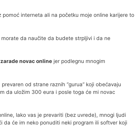
omoć interneta ali na početku moje online karijere to
 morate da naučite da budete strpljivi i da ne
a zarade novac online
jer podlegnu mnogim
 prevaren od strane raznih “gurua” koji obećavaju
bam da uložim 300 eura i posle toga će mi novac
line, lako vas je prevariti (bez uvrede), mnogi ljudi
i da će im neko ponuditi neki program ili softver koji