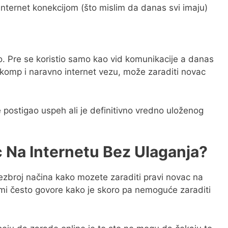
a internet konekcijom (što mislim da danas svi imaju)
o. Pre se koristio samo kao vid komunikacije a danas
komp i naravno internet vezu, može zaraditi novac
se postigao uspeh ali je definitivno vredno uloženog
c Na Internetu Bez Ulaganja?
 bezbroj načina kako mozete zaraditi pravi novac na
 mi često govore kako je skoro pa nemoguće zaraditi