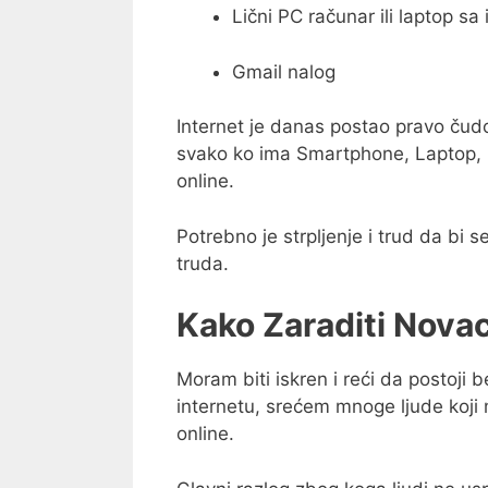
Lični PC računar ili laptop s
Gmail nalog
Internet je danas postao pravo čud
svako ko ima Smartphone, Laptop, 
online.
Potrebno je strpljenje i trud da bi 
truda.
Kako Zaraditi Nova
Moram biti iskren i reći da postoji
internetu, srećem mnoge ljude koji
online.