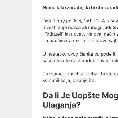
Nema lake zarade, da bi ste zaradi
Data Entry poslovi, CAPTCHA rešavan
investiranje novca ali mnogi ljudi (
s
i “oduzeli” im novac. Na ovaj način
da naučim da razlikujem prave sajt
U nastavku ovog članka ću podeliti
kako mozete da zaradite novac onlin
Pre samog početka, trebali bi ste 
komunikacija, pisanje itd.
Da li Je Uopšte Mog
Ulaganja?
Istina je da se može zaraditi ali m