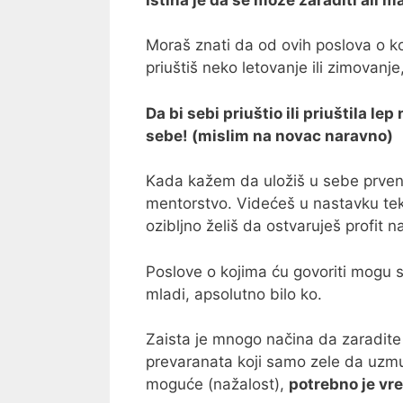
Moraš znati da od ovih poslova o k
priuštiš neko letovanje ili zimovanje
Da bi sebi priuštio ili priuštila l
sebe! (mislim na novac naravno)
Kada kažem da uložiš u sebe prvens
mentorstvo. Videćeš u nastavku tek
ozibljno želiš da ostvaruješ profit 
Poslove o kojima ću govoriti mogu svi
mladi, apsolutno bilo ko.
Zaista je mnogo načina da zaradite
prevaranata koji samo zele da uzmu 
moguće (nažalost),
potrebno je vre