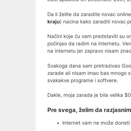
Da li želite da zaradite novac onli
kraju
) nacina kako zaraditi novac p
Načini koje ću vam predstaviti su 
počinjao da radim na internetu. Ver
na internetu jer zapravo nisam znao 
Svakoga dana sam pretrazivao Googl
zarade ali nisam imao bas mnogo sre
svakakve programe i softvere.
Dakle, moja zarada je bila velika $0
Pre svega, želim da razjasnim
Internet vam ne može doneti 