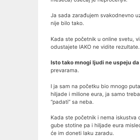
Ja sada zarađujem svakodnevno uz p
nije bilo tako.
Kada ste početnik u online svetu, vi
odustajete IAKO ne vidite rezultate.
Isto tako mnogi ljudi ne uspeju d
prevarama.
I ja sam na početku bio mnogo puta
hiljade i milione eura, ja samo tre
“padati” sa neba.
Kada ste početnik i nema iskustva on
gube stotine pa i hiljade eura misleć
će im doneti laku zaradu.